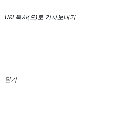
URL복사(으)로 기사보내기
닫기