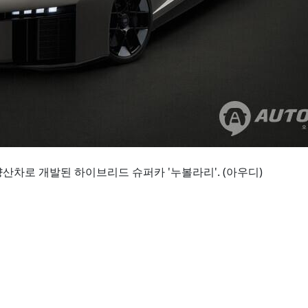
산차로 개발된 하이브리드 슈퍼카 '누볼라리'. (아우디)