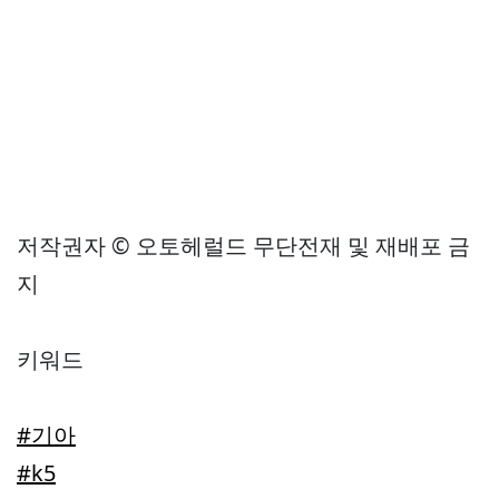
저작권자 © 오토헤럴드 무단전재 및 재배포 금
지
키워드
#기아
#k5