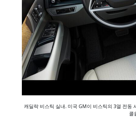
캐딜락 비스틱 실내. 미국 GM이 비스틱의 3열 전동
콜