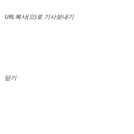
URL복사(으)로 기사보내기
닫기