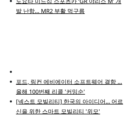
도요타 미드십 스포츠카 ‘GR 야리스 M’ 개
발 난항… MR2 부활 먹구름
포드, 링컨 에비에이터 소프트웨어 결함 …
올해 100번째 리콜 '커밍순'
[넥스트 모빌리티] 한국의 아이디어... 어르
신을 위한 스마트 모빌리티 '위모'