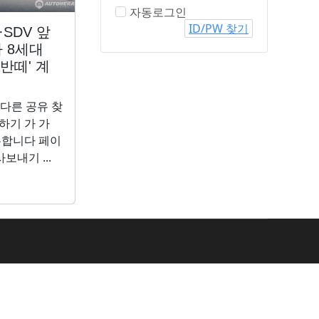
자동로그인
ID/PW 찾기
SDV 앞
의도치 않게 드러난
"스크린
 8세대
차세대 투싼의 실내...
다" 헤네
아반떼' 계
브레이크 과열 시험
하이퍼카 
중 '덜미'
공개
 다른 공유 찾
바로가기 URL 다른 공유 찾
바로가기 U
하기 가 가
기 기사스크랩하기 가 가
기 기사스크
유합니다 페이
이 기사를 공유합니다 페이
이 기사를
보내기 ...
스북(으)로 기사보내기 ...
스북(으)로 
2026-08-05
2026-08-04