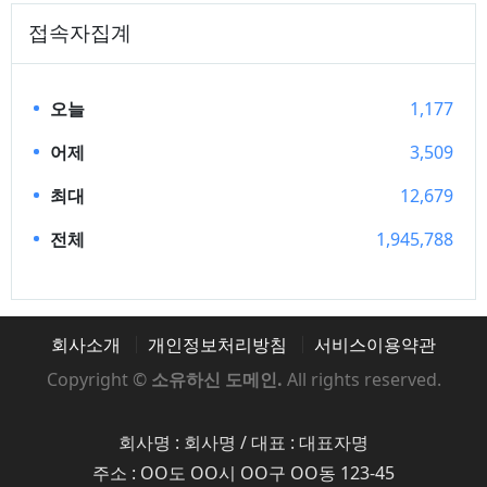
접속자집계
오늘
1,177
어제
3,509
최대
12,679
전체
1,945,788
회사소개
개인정보처리방침
서비스이용약관
Copyright ©
소유하신 도메인.
All rights reserved.
회사명 : 회사명 / 대표 : 대표자명
주소 : OO도 OO시 OO구 OO동 123-45