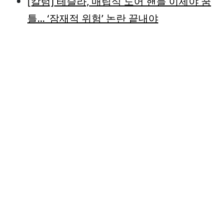
[칼럼] 테슬라, 매립식 도어 핸들 이제야 꿈
틀... ‘잠재적 위험’ 논란 끝내야