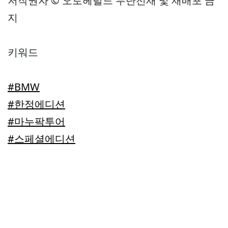
저작권자 © 오토헤럴드 무단전재 및 재배포 금
지
키워드
#BMW
#한정에디션
#마누팍투어
#스페셜에디션