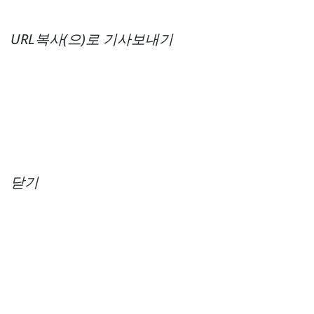
URL복사(으)로 기사보내기
닫기